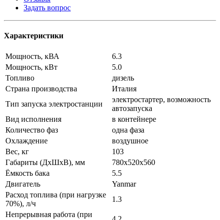
Задать вопрос
Характеристики
Мощность, кВА
6.3
Мощность, кВт
5.0
Топливо
дизель
Страна производства
Италия
электростартер, возможность
Тип запуска электростанции
автозапуска
Вид исполнения
в контейнере
Количество фаз
одна фаза
Охлаждение
воздушное
Вес, кг
103
Габариты (ДхШхВ), мм
780x520x560
Ёмкость бака
5.5
Двигатель
Yanmar
Расход топлива (при нагрузке
1.3
70%), л/ч
Непрерывная работа (при
4.2