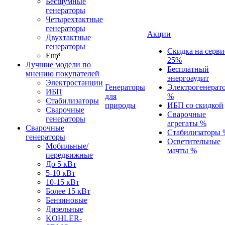
Бесшумные
генераторы
Четырехтактные
генераторы
Акции
Двухтактные
генераторы
Скидка на серви
Ещё
25%
Лучшие модели по
Бесплатный
мнению покупателей
энергоаудит
Электростанции
Генераторы
Электрогенерат
ИБП
для
%
Стабилизаторы
природы
ИБП со скидкой
Сварочные
Сварочные
генераторы
агрегаты %
Сварочные
Стабилизаторы 
генераторы
Осветительные
Мобильные/
мачты %
передвижные
До 5 кВт
5-10 кВт
10-15 кВт
Более 15 кВт
Бензиновые
Дизельные
KOHLER-