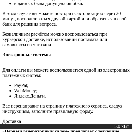
в данных была допущена ошибка.
В этом случае вы можете повторить авторизацию через 20
минут, воспользоваться другой картой или обратиться в свой
банк для решения вопроса.
Безналичным расчётом можно воспользоваться при
курьерской доставке, использовании постамата или
самовывоза из магазина.
Электронные системы
Для оплаты вы можете воспользоваться одной из электронных
платёжных систем:
PayPal;
WebMoney;
Яндекс.Деньги.
Вас перенаправит на страницу платежного сервиса, следуя
инструкциям, заполните правильную форму.
Доставка
5.0 кВт
5 кВт
«Первый генераторный салон»
предлагает следующие