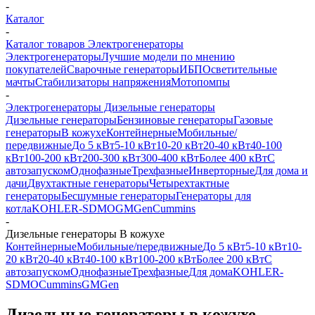
-
Каталог
-
Каталог товаров Электрогенераторы
Электрогенераторы
Лучшие модели по мнению
покупателей
Сварочные генераторы
ИБП
Осветительные
мачты
Стабилизаторы напряжения
Мотопомпы
-
Электрогенераторы Дизельные генераторы
Дизельные генераторы
Бензиновые генераторы
Газовые
генераторы
В кожухе
Контейнерные
Мобильные/
передвижные
До 5 кВт
5-10 кВт
10-20 кВт
20-40 кВт
40-100
кВт
100-200 кВт
200-300 кВт
300-400 кВт
Более 400 кВт
С
автозапуском
Однофазные
Трехфазные
Инверторные
Для дома и
дачи
Двухтактные генераторы
Четырехтактные
генераторы
Бесшумные генераторы
Генераторы для
котла
KOHLER-SDMO
GMGen
Cummins
-
Дизельные генераторы В кожухе
Контейнерные
Мобильные/передвижные
До 5 кВт
5-10 кВт
10-
20 кВт
20-40 кВт
40-100 кВт
100-200 кВт
Более 200 кВт
С
автозапуском
Однофазные
Трехфазные
Для дома
KOHLER-
SDMO
Cummins
GMGen
Дизельные генераторы в кожухе