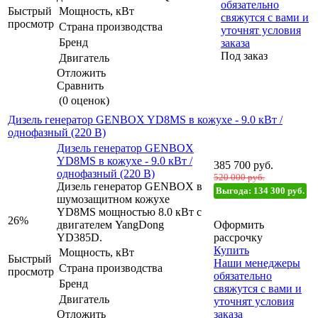
обязательно
Быстрый
Мощность, кВт
свяжутся с вами и
просмотр
Страна производства
уточнят условия
Бренд
заказа
Под заказ
Двигатель
Отложить
Сравнить
(0 оценок)
Дизель генератор GENBOX YD8MS в кожухе - 9.0 кВт /
однофазный (220 В)
Дизель генератор GENBOX
YD8MS в кожухе - 9.0 кВт /
385 700
руб.
однофазный (220 В)
520 000 руб.
Дизель генератор GENBOX в
Выгода: 134 300 руб.
шумозащитном кожухе
YD8MS мощностью 8.0 кВт с
26%
двигателем YangDong
Оформить
YD385D.
рассрочку
Купить
Мощность, кВт
Быстрый
Наши менеджеры
Страна производства
просмотр
обязательно
Бренд
свяжутся с вами и
Двигатель
уточнят условия
Отложить
заказа