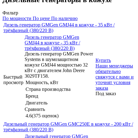
Фильтр
По мощности
По цене
По наличию
Дизель генератор GMGen GMJ44 в кожухе - 35 кВт /
трёхфазный (380/220 В)
Дизель генератор GMGen
GMJ44 в кожухе - 35 кВт /
трёхфазный (380/220 В)
Дизель генератор GMGen Power
Systems в шумозащитном
Купить
кожухе GMJ44 мощностью 32
Наши менеджеры
кВт с двигателем John Deere
обязательно
3029TF158.
Быстрый
свяжутся с вами и
просмотр
Мощность, кВт
уточнят условия
заказа
Страна производства
Под заказ
Бренд
Двигатель
Сравнить
4.6
(375 оценок)
Дизельный генератор GMGen GMC250E в кожухе - 200 кВт /
трёхфазный (380/220 В)
Дизельный генератор GMGen