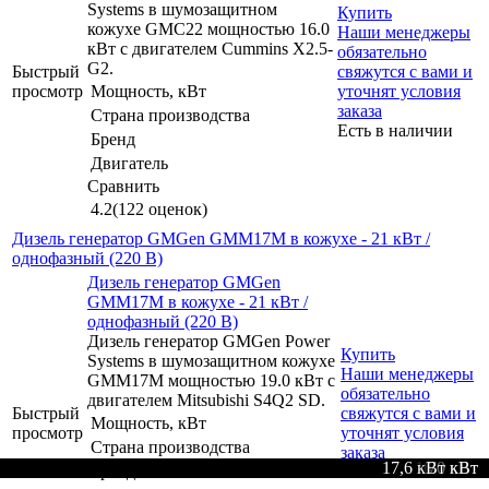
Systems в шумозащитном
Купить
кожухе GMC22 мощностью 16.0
Наши менеджеры
кВт с двигателем Cummins X2.5-
обязательно
G2.
Быстрый
свяжутся с вами и
просмотр
Мощность, кВт
уточнят условия
заказа
Страна производства
Есть в наличии
Бренд
Двигатель
Сравнить
4.2
(122 оценок)
Дизель генератор GMGen GMM17M в кожухе - 21 кВт /
однофазный (220 В)
Дизель генератор GMGen
GMM17M в кожухе - 21 кВт /
однофазный (220 В)
Дизель генератор GMGen Power
Купить
Systems в шумозащитном кожухе
Наши менеджеры
GMM17M мощностью 19.0 кВт с
обязательно
двигателем Mitsubishi S4Q2 SD.
Быстрый
свяжутся с вами и
Мощность, кВт
просмотр
уточнят условия
Страна производства
заказа
17,6 кВт кВт
10.4 кВт
12.8 кВт
10.4 кВт
10.4 кВт
13.0 кВт
10.3 кВт
10.4 кВт
17.6 кВт
10.4 кВт
10,4 кВт
17.6 кВт
10.3 кВт
13.0 кВт
12.8 кВт
16.0 кВт
11.0 кВт
158 кВт
176 кВт
484 кВт
104 кВт
120 кВт
9.2 кВт
9.2 кВт
9.2 кВт
5.8 кВт
5.8 кВт
9.2 кВт
5.8 кВт
5.8 кВт
8.8 кВт
9.2 кВт
5.0 кВт
5.8 кВт
9.2 кВт
53 кВт
53 кВт
70 кВт
26 кВт
70 кВт
70 кВт
53 кВт
26 кВт
35 кВт
21 кВт
26 кВт
35 кВт
53 кВт
53 кВт
21 кВт
26 кВт
35 кВт
26 кВт
21 кВт
70 кВт
9 кВт
6 кВт
5 кВт
кВт
Бренд
Есть в наличии