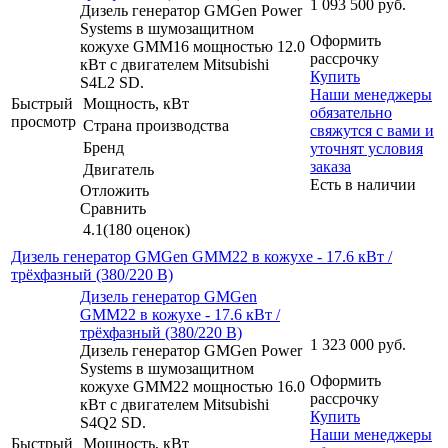
1 093 500
руб.
Дизель генератор GMGen Power
Systems в шумозащитном
Оформить
кожухе GMM16 мощностью 12.0
рассрочку
кВт с двигателем Mitsubishi
Купить
S4L2 SD.
Наши менеджеры
Быстрый
Мощность, кВт
обязательно
просмотр
Страна производства
свяжутся с вами и
Бренд
уточнят условия
заказа
Двигатель
Есть в наличии
Отложить
Сравнить
4.1
(180 оценок)
Дизель генератор GMGen GMM22 в кожухе - 17.6 кВт /
трёхфазный (380/220 В)
Дизель генератор GMGen
GMM22 в кожухе - 17.6 кВт /
трёхфазный (380/220 В)
1 323 000
руб.
Дизель генератор GMGen Power
Systems в шумозащитном
Оформить
кожухе GMM22 мощностью 16.0
рассрочку
кВт с двигателем Mitsubishi
Купить
S4Q2 SD.
Наши менеджеры
Быстрый
Мощность, кВт