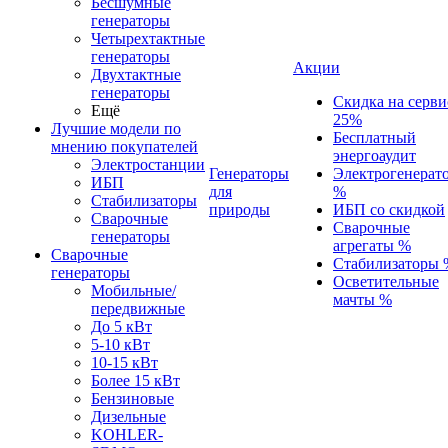
Бесшумные
генераторы
Четырехтактные
генераторы
Акции
Двухтактные
генераторы
Скидка на серви
Ещё
25%
Лучшие модели по
Бесплатный
мнению покупателей
энергоаудит
Электростанции
Генераторы
Электрогенерат
ИБП
для
%
Стабилизаторы
природы
ИБП со скидкой
Сварочные
Сварочные
генераторы
агрегаты %
Сварочные
Стабилизаторы 
генераторы
Осветительные
Мобильные/
мачты %
передвижные
До 5 кВт
5-10 кВт
10-15 кВт
Более 15 кВт
Бензиновые
Дизельные
KOHLER-