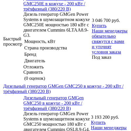
GMC250E в кожухе - 200 кВт /
трёхфазный (380/220 В)
Дизель генератор GMGen Power
Systems в шумозащитном кожухе
3 046 700
руб.
GMC250E мощностью 180 кВт с
Купить
двигателем Cummins 6LTAA8.9-
Наши менеджеры
G3.
обязательно
Быстрый
Мощность, кВт
свяжутся с вами
просмотр
и уточнят
Страна производства
условия заказа
Бренд
Под заказ
Двигатель
Отложить
Сравнить
(0 оценок)
Дизельный генератор GMGen GMC250 в кожухе - 200 кВт /
трёхфазный (380/220 В)
Дизельный генератор GMGen
GMC250 в кожухе - 200 кВт /
трёхфазный (380/220 В)
Дизель генератор GMGen Power
3 193 200
руб.
Systems в шумозащитном кожухе
Купить
GMC250 мощностью 180 кВт с
Наши менеджеры
двигателем Cummins QSL8.9-G4.