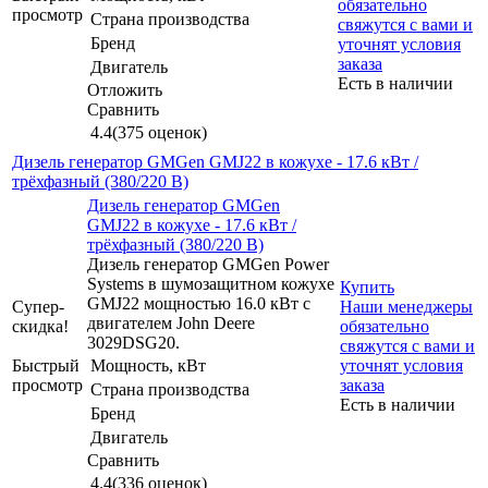
обязательно
просмотр
Страна производства
свяжутся с вами и
Бренд
уточнят условия
заказа
Двигатель
Есть в наличии
Отложить
Сравнить
4.4
(375 оценок)
Дизель генератор GMGen GMJ22 в кожухе - 17.6 кВт /
трёхфазный (380/220 В)
Дизель генератор GMGen
GMJ22 в кожухе - 17.6 кВт /
трёхфазный (380/220 В)
Дизель генератор GMGen Power
Systems в шумозащитном кожухе
Купить
GMJ22 мощностью 16.0 кВт с
Супер-
Наши менеджеры
двигателем John Deere
скидка!
обязательно
3029DSG20.
свяжутся с вами и
Быстрый
Мощность, кВт
уточнят условия
просмотр
заказа
Страна производства
Есть в наличии
Бренд
Двигатель
Сравнить
4.4
(336 оценок)