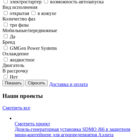
электростартер
возможность автозапуска
Вид исполнения
открытая
в кожухе
Количество фаз
три фазы
Мобильные/передвижные
Да
Бренд
GMGen Power Systems
Охлаждение
жидкостное
Двигатель
В рассрочку
Нет
Сбросить
Доставка и оплата
Наши проекты
Смотреть все
Смотреть проект
Дизель-генераторная установка SDMO J66 в защитном
мини-контейнере для агропредприятия Аэлита