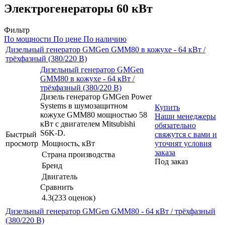
Электрогенераторы 60 кВт
Фильтр
По мощности
По цене
По наличию
Дизельный генератор GMGen GMM80 в кожухе - 64 кВт /
трёхфазный (380/220 В)
Дизельный генератор GMGen
GMM80 в кожухе - 64 кВт /
трёхфазный (380/220 В)
Дизель генератор GMGen Power
Systems в шумозащитном
Купить
кожухе GMM80 мощностью 58
Наши менеджеры
кВт с двигателем Mitsubishi
обязательно
S6K-D.
Быстрый
свяжутся с вами и
просмотр
Мощность, кВт
уточнят условия
заказа
Страна производства
Под заказ
Бренд
Двигатель
Сравнить
4.3
(233 оценок)
Дизельный генератор GMGen GMM80 - 64 кВт / трёхфазный
(380/220 В)