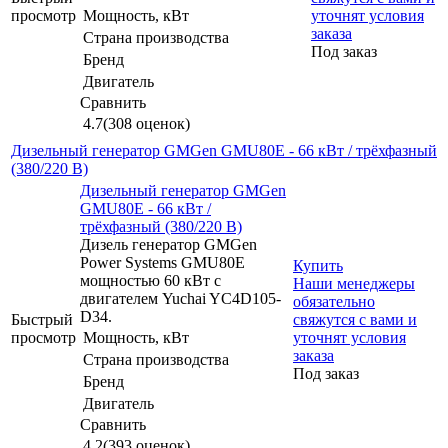
просмотр
Мощность, кВт
уточнят условия
заказа
Страна производства
Под заказ
Бренд
Двигатель
Сравнить
4.7
(308 оценок)
Дизельный генератор GMGen GMU80E - 66 кВт / трёхфазный
(380/220 В)
Дизельный генератор GMGen
GMU80E - 66 кВт /
трёхфазный (380/220 В)
Дизель генератор GMGen
Power Systems GMU80E
Купить
мощностью 60 кВт с
Наши менеджеры
двигателем Yuchai YC4D105-
обязательно
D34.
Быстрый
свяжутся с вами и
просмотр
Мощность, кВт
уточнят условия
заказа
Страна производства
Под заказ
Бренд
Двигатель
Сравнить
4.2
(393 оценок)