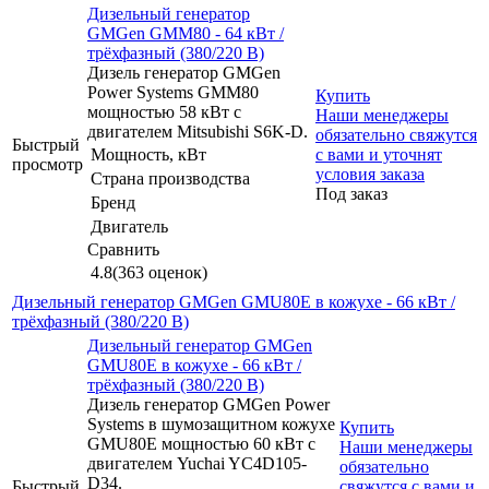
Дизельный генератор
GMGen GMM80 - 64 кВт /
трёхфазный (380/220 В)
Дизель генератор GMGen
Power Systems GMM80
Купить
мощностью 58 кВт с
Наши менеджеры
двигателем Mitsubishi S6K-D.
обязательно свяжутся
Быстрый
Мощность, кВт
с вами и уточнят
просмотр
условия заказа
Страна производства
Под заказ
Бренд
Двигатель
Сравнить
4.8
(363 оценок)
Дизельный генератор GMGen GMU80E в кожухе - 66 кВт /
трёхфазный (380/220 В)
Дизельный генератор GMGen
GMU80E в кожухе - 66 кВт /
трёхфазный (380/220 В)
Дизель генератор GMGen Power
Systems в шумозащитном кожухе
Купить
GMU80E мощностью 60 кВт с
Наши менеджеры
двигателем Yuchai YC4D105-
обязательно
D34.
Быстрый
свяжутся с вами и