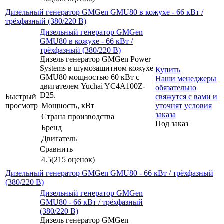
Дизельный генератор GMGen GMU80 в кожухе - 66 кВт /
трёхфазный (380/220 В)
Дизельный генератор GMGen
GMU80 в кожухе - 66 кВт /
трёхфазный (380/220 В)
Дизель генератор GMGen Power
Systems в шумозащитном кожухе
Купить
GMU80 мощностью 60 кВт с
Наши менеджеры
двигателем Yuchai YC4A100Z-
обязательно
D25.
Быстрый
свяжутся с вами и
просмотр
Мощность, кВт
уточнят условия
заказа
Страна производства
Под заказ
Бренд
Двигатель
Сравнить
4.5
(215 оценок)
Дизельный генератор GMGen GMU80 - 66 кВт / трёхфазный
(380/220 В)
Дизельный генератор GMGen
GMU80 - 66 кВт / трёхфазный
(380/220 В)
Дизель генератор GMGen