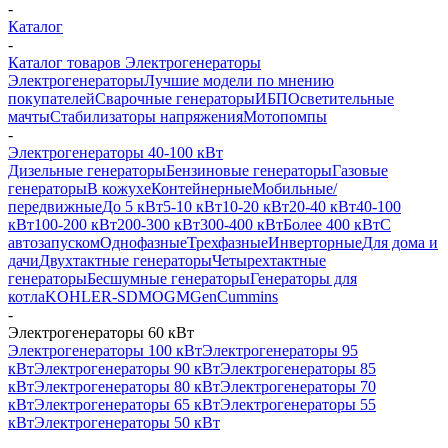
-
Каталог
-
Каталог товаров Электрогенераторы
Электрогенераторы
Лучшие модели по мнению
покупателей
Сварочные генераторы
ИБП
Осветительные
мачты
Стабилизаторы напряжения
Мотопомпы
-
Электрогенераторы 40-100 кВт
Дизельные генераторы
Бензиновые генераторы
Газовые
генераторы
В кожухе
Контейнерные
Мобильные/
передвижные
До 5 кВт
5-10 кВт
10-20 кВт
20-40 кВт
40-100
кВт
100-200 кВт
200-300 кВт
300-400 кВт
Более 400 кВт
С
автозапуском
Однофазные
Трехфазные
Инверторные
Для дома и
дачи
Двухтактные генераторы
Четырехтактные
генераторы
Бесшумные генераторы
Генераторы для
котла
KOHLER-SDMO
GMGen
Cummins
-
Электрогенераторы 60 кВт
Электрогенераторы 100 кВт
Электрогенераторы 95
кВт
Электрогенераторы 90 кВт
Электрогенераторы 85
кВт
Электрогенераторы 80 кВт
Электрогенераторы 70
кВт
Электрогенераторы 65 кВт
Электрогенераторы 55
кВт
Электрогенераторы 50 кВт