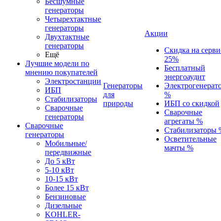
Бесшумные
генераторы
Четырехтактные
генераторы
Акции
Двухтактные
генераторы
Скидка на серви
Ещё
25%
Лучшие модели по
Бесплатный
мнению покупателей
энергоаудит
Электростанции
Генераторы
Электрогенерат
ИБП
для
%
Стабилизаторы
природы
ИБП со скидкой
Сварочные
Сварочные
генераторы
агрегаты %
Сварочные
Стабилизаторы 
генераторы
Осветительные
Мобильные/
мачты %
передвижные
До 5 кВт
5-10 кВт
10-15 кВт
Более 15 кВт
Бензиновые
Дизельные
KOHLER-