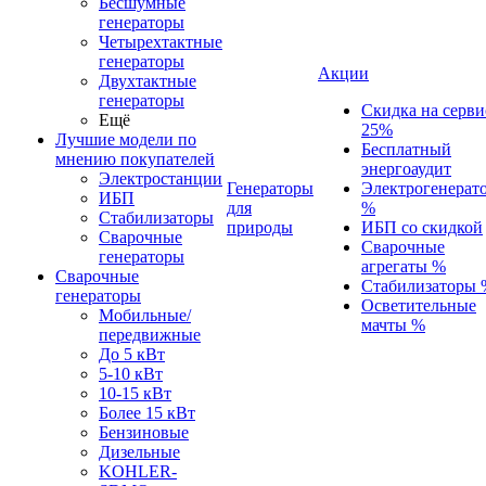
Бесшумные
генераторы
Четырехтактные
генераторы
Акции
Двухтактные
генераторы
Скидка на серви
Ещё
25%
Лучшие модели по
Бесплатный
мнению покупателей
энергоаудит
Электростанции
Генераторы
Электрогенерат
ИБП
для
%
Стабилизаторы
природы
ИБП со скидкой
Сварочные
Сварочные
генераторы
агрегаты %
Сварочные
Стабилизаторы 
генераторы
Осветительные
Мобильные/
мачты %
передвижные
До 5 кВт
5-10 кВт
10-15 кВт
Более 15 кВт
Бензиновые
Дизельные
KOHLER-