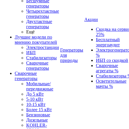
Бесшумные
генераторы
Четырехтактные
генераторы
Акции
Двухтактные
генераторы
Скидка на серви
Ещё
25%
Лучшие модели по
Бесплатный
мнению покупателей
энергоаудит
Электростанции
Генераторы
Электрогенерат
ИБП
для
%
Стабилизаторы
природы
ИБП со скидкой
Сварочные
Сварочные
генераторы
агрегаты %
Сварочные
Стабилизаторы 
генераторы
Осветительные
Мобильные/
мачты %
передвижные
До 5 кВт
5-10 кВт
10-15 кВт
Более 15 кВт
Бензиновые
Дизельные
KOHLER-