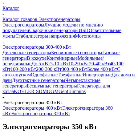
-
Каталог
-
Каталог товаров Электрогенераторы
Электрогенераторы
Лучшие модели по мнению
покупателей
Сварочные генераторы
ИБП
Осветительные
мачты
Стабилизаторы напряжения
Мотопомпы
-
Электрогенераторы 300-400 кВт
Дизельные генераторы
Бензиновые генераторы
Газовые
генераторы
В кожухе
Контейнерные
Мобильные/
передвижные
До 5 кВт
5-10 кВт
10-20 кВт
20-40 кВт
40-100
кВт
100-200 кВт
200-300 кВт
300-400 кВт
Более 400 кВт
С
автозапуском
Однофазные
Трехфазные
Инверторные
Для дома и
дачи
Двухтактные генераторы
Четырехтактные
генераторы
Бесшумные генераторы
Генераторы для
котла
KOHLER-SDMO
GMGen
Cummins
-
Электрогенераторы 350 кВт
Электрогенераторы 400 кВт
Электрогенераторы 360
кВт
Электрогенераторы 320 кВт
Электрогенераторы 350 кВт