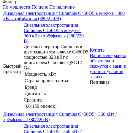
Фильтр
По мощности
По цене
По наличию
Дизельная электростанция Cummins C450D5 в кожухе - 360
кВт / трёхфазная (380/220 В)
Дизельная электростанция
Cummins C450D5 в кожухе -
360 кВт / трёхфазная (380/220
В)
Дизель генератор Cummins в
Купить
шумозащитном кожухе C450D5
Наши менеджеры
мощностью 328 кВт с
обязательно
двигателем Cummins QSG12-
Быстрый
свяжутся с вами и
G4.
просмотр
уточнят условия
Мощность, кВт
заказа
Страна производства
Под заказ
Бренд
Двигатель
Сравнить
4.6
(150 оценок)
Дизельная электростанция Cummins C450D5 - 360 кВт /
трёхфазная (380/220 В)
Дизельная электростанция
Cummins C450D5 - 360 кВт /