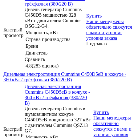
трёхфазная (380/220 В)
Дизель генератор Cummins
C450D5 мощностью 328
Купить
кВт с двигателем Cummins
Наши менеджеры
QSG12-G4.
обязательно свяжутся
Быстрый
Мощность, кВт
с вами и уточнят
просмотр
условия заказа
Страна производства
Под заказ
Бренд
Двигатель
Сравнить
4.8
(283 оценок)
Дизельная электростанция Cummins C450D5eB в кожухе -
360 кВт / трёхфазная (380/220 В)
Дизельная электростанция
Cummins C450D5eB в кожухе -
360 кВт / трёхфазная (380/220
В)
Дизель генератор Cummins в
Купить
шумозащитном кожухе
Наши менеджеры
C450D5eB мощностью 327 кВт
обязательно
с двигателем Cummins QSZ13-
Быстрый
свяжутся с вами и
G7.
просмотр
уточнят условия
Мощность, кВт