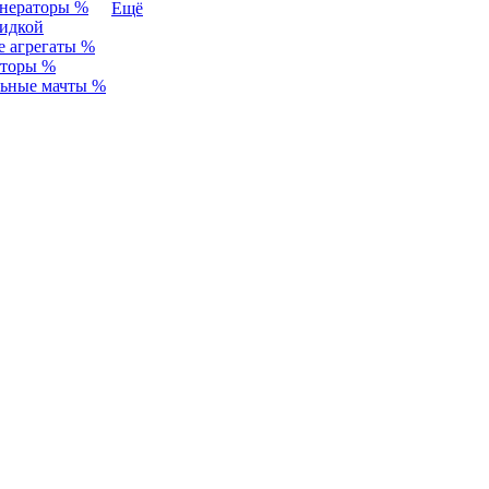
енераторы %
Ещё
идкой
 агрегаты %
аторы %
льные мачты %