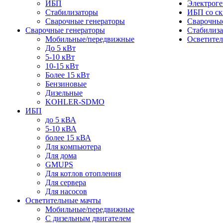
ИБП
Электрог
Стабилизаторы
ИБП со ск
Сварочные генераторы
Сварочные
Сварочные генераторы
Стабилиз
Мобильные/передвижные
Осветите
До 5 кВт
5-10 кВт
10-15 кВт
Более 15 кВт
Бензиновые
Дизельные
KOHLER-SDMO
ИБП
до 5 кВА
5-10 кВА
более 15 кВА
Для компьютера
Для дома
GMUPS
Для котлов отопления
Для сервера
Для насосов
Осветительные мачты
Мобильные/передвижные
С дизельным двигателем