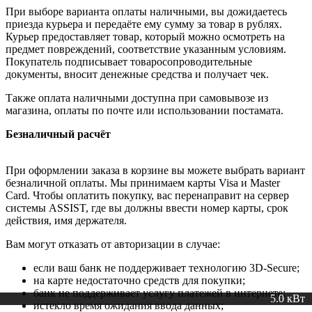
При выборе варианта оплаты наличными, вы дожидаетесь
приезда курьера и передаёте ему сумму за товар в рублях.
Курьер предоставляет товар, который можно осмотреть на
предмет повреждений, соответствие указанным условиям.
Покупатель подписывает товаросопроводительные
документы, вносит денежные средства и получает чек.
Также оплата наличными доступна при самовывозе из
магазина, оплаты по почте или использовании постамата.
Безналичный расчёт
При оформлении заказа в корзине вы можете выбрать вариант
безналичной оплаты. Мы принимаем карты Visa и Master
Card. Чтобы оплатить покупку, вас перенаправит на сервер
системы ASSIST, где вы должны ввести номер карты, срок
действия, имя держателя.
Вам могут отказать от авторизации в случае:
если ваш банк не поддерживает технологию 3D-Secure;
на карте недостаточно средств для покупки;
банк не поддерживает услугу платежей в интернете;
5.0 кВт
5 кВт
истекло время ожидания ввода данных;