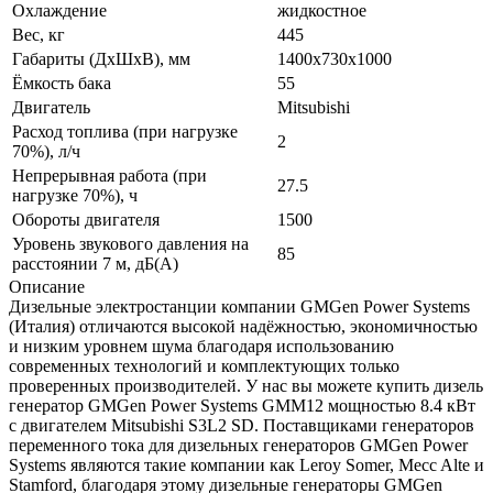
Охлаждение
жидкостное
Вес, кг
445
Габариты (ДхШхВ), мм
1400x730x1000
Ёмкость бака
55
Двигатель
Mitsubishi
Расход топлива (при нагрузке
2
70%), л/ч
Непрерывная работа (при
27.5
нагрузке 70%), ч
Обороты двигателя
1500
Уровень звукового давления на
85
расстоянии 7 м, дБ(A)
Описание
Дизельные электростанции компании GMGen Power Systems
(Италия) отличаются высокой надёжностью, экономичностью
и низким уровнем шума благодаря использованию
современных технологий и комплектующих только
проверенных производителей. У нас вы можете купить дизель
генератор GMGen Power Systems GMM12 мощностью 8.4 кВт
с двигателем Mitsubishi S3L2 SD. Поставщиками генераторов
переменного тока для дизельных генераторов GMGen Power
Systems являются такие компании как Leroy Somer, Mecc Alte и
Stamford, благодаря этому дизельные генераторы GMGen