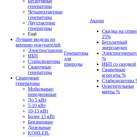
Бесшумные
генераторы
Четырехтактные
генераторы
Акции
Двухтактные
генераторы
Скидка на серви
Ещё
25%
Лучшие модели по
Бесплатный
мнению покупателей
энергоаудит
Электростанции
Генераторы
Электрогенерат
ИБП
для
%
Стабилизаторы
природы
ИБП со скидкой
Сварочные
Сварочные
генераторы
агрегаты %
Сварочные
Стабилизаторы 
генераторы
Осветительные
Мобильные/
мачты %
передвижные
До 5 кВт
5-10 кВт
10-15 кВт
Более 15 кВт
Бензиновые
Дизельные
KOHLER-