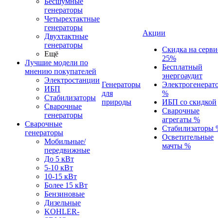
Бесшумные
генераторы
Четырехтактные
генераторы
Акции
Двухтактные
генераторы
Скидка на серви
Ещё
25%
Лучшие модели по
Бесплатный
мнению покупателей
энергоаудит
Электростанции
Генераторы
Электрогенерат
ИБП
для
%
Стабилизаторы
природы
ИБП со скидкой
Сварочные
Сварочные
генераторы
агрегаты %
Сварочные
Стабилизаторы 
генераторы
Осветительные
Мобильные/
мачты %
передвижные
До 5 кВт
5-10 кВт
10-15 кВт
Более 15 кВт
Бензиновые
Дизельные
KOHLER-