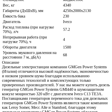
Вес, кг
4340
Габариты (ДхШхВ), мм
4250x2000x2130
Ёмкость бака
230
Двигатель
Iveco
Расход топлива (при нагрузке
57.2
70%), л/ч
Непрерывная работа (при
4
нагрузке 70%), ч
Обороты двигателя
1500
Уровень звукового давления на
68
расстоянии 7 м, дБ(A)
Описание
Дизельные электростанции компании GMGen Power Systems
(Италия) отличаются высокой надёжностью, экономичностью
и низким уровнем шума благодаря использованию
современных технологий и комплектующих только
проверенных производителей. У нас вы можете купить дизель
генератор GMGen Power Systems GMI440 в шумозащитном
кожухе мощностью 320 кВт с двигателем Iveco C13 TE3A.
Поставщиками генераторов переменного тока для дизельных
генераторов GMGen Power Systems являются такие компании
как Leroy Somer, Mecc Alte и Stamford, благодаря этому
дизельные генераторы GMGen Power Systems обладают