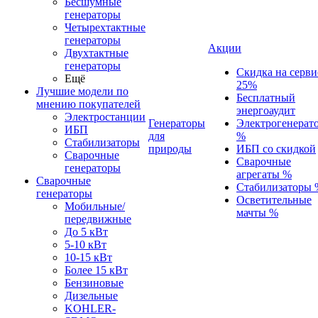
Бесшумные
генераторы
Четырехтактные
генераторы
Акции
Двухтактные
генераторы
Скидка на серви
Ещё
25%
Лучшие модели по
Бесплатный
мнению покупателей
энергоаудит
Электростанции
Генераторы
Электрогенерат
ИБП
для
%
Стабилизаторы
природы
ИБП со скидкой
Сварочные
Сварочные
генераторы
агрегаты %
Сварочные
Стабилизаторы 
генераторы
Осветительные
Мобильные/
мачты %
передвижные
До 5 кВт
5-10 кВт
10-15 кВт
Более 15 кВт
Бензиновые
Дизельные
KOHLER-