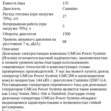
Ёмкость бака
135
Двигатель
Cummins
Расход топлива (при нагрузке
27
70%), л/ч
Непрерывная работа (при
5
нагрузке 70%), ч
Обороты двигателя
1500
Уровень звукового давления на
68
расстоянии 7 м, дБ(A)
Описание
Дизельные электростанции компании GMGen Power Systems
(Италия) отличаются высокой надёжностью, экономичностью
и низким уровнем шума благодаря использованию
современных технологий и комплектующих только
проверенных производителей. У нас вы можете купить дизель
генератор GMGen Power Systems GMC200 в шумозащитном
кожухе мощностью 144 кВт с двигателем Cummins QSB7-G4.
Поставщиками генераторов переменного тока для дизельных
генераторов GMGen Power Systems являются такие компании
как Leroy Somer, Mecc Alte и Stamford, благодаря этому
дизельные генераторы GMGen Power Systems обладают
выдающимися характеристиками и возможностью гибкой
регулировки.