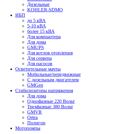
Дизельные
KOHLER-SDMO
ИБП
до 5 кВА
5-10 кВА
более 15 кВА
Для компьютера
Для дома
GMUPS
Для котлов отопления
Для сервера
Для насосов
Осветительные мачты
Мобильные/передвижные
С дизельным двигателем
GMGen
Стабилизаторы напряжения
Для дома
Однофазные 220 Вольт
Трехфазные 380 Вольт
GMVR
Ortea
Полигон
Мотопомпы