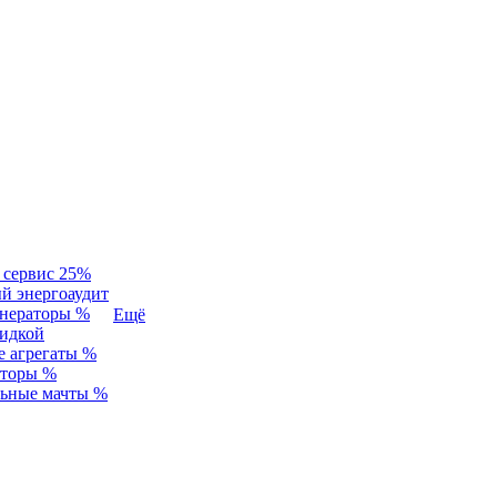
 сервис 25%
й энергоаудит
енераторы %
Ещё
идкой
 агрегаты %
аторы %
льные мачты %