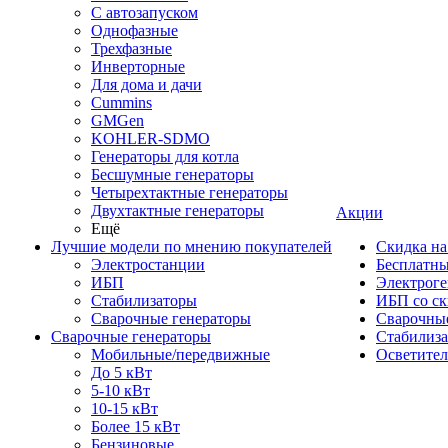
С автозапуском
Однофазные
Трехфазные
Инверторные
Для дома и дачи
Cummins
GMGen
KOHLER-SDMO
Генераторы для котла
Бесшумные генераторы
Четырехтактные генераторы
Двухтактные генераторы
Акции
Ещё
Лучшие модели по мнению покупателей
Скидка на
Электростанции
Бесплатны
ИБП
Электрог
Стабилизаторы
ИБП со ск
Сварочные генераторы
Сварочные
Сварочные генераторы
Стабилиз
Мобильные/передвижные
Осветите
До 5 кВт
5-10 кВт
10-15 кВт
Более 15 кВт
Бензиновые