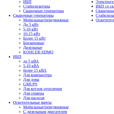
ИБП
Электрог
Стабилизаторы
ИБП со ск
Сварочные генераторы
Сварочные
Сварочные генераторы
Стабилиз
Мобильные/передвижные
Осветите
До 5 кВт
5-10 кВт
10-15 кВт
Более 15 кВт
Бензиновые
Дизельные
KOHLER-SDMO
ИБП
до 5 кВА
5-10 кВА
более 15 кВА
Для компьютера
Для дома
GMUPS
Для котлов отопления
Для сервера
Для насосов
Осветительные мачты
Мобильные/передвижные
С дизельным двигателем