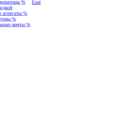
енераторы %
Ещё
идкой
 агрегаты %
аторы %
льные мачты %