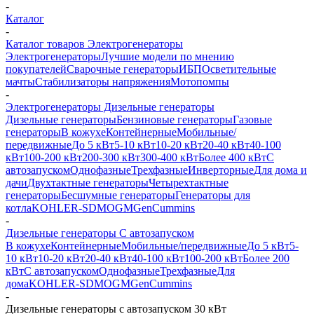
-
Каталог
-
Каталог товаров Электрогенераторы
Электрогенераторы
Лучшие модели по мнению
покупателей
Сварочные генераторы
ИБП
Осветительные
мачты
Стабилизаторы напряжения
Мотопомпы
-
Электрогенераторы Дизельные генераторы
Дизельные генераторы
Бензиновые генераторы
Газовые
генераторы
В кожухе
Контейнерные
Мобильные/
передвижные
До 5 кВт
5-10 кВт
10-20 кВт
20-40 кВт
40-100
кВт
100-200 кВт
200-300 кВт
300-400 кВт
Более 400 кВт
С
автозапуском
Однофазные
Трехфазные
Инверторные
Для дома и
дачи
Двухтактные генераторы
Четырехтактные
генераторы
Бесшумные генераторы
Генераторы для
котла
KOHLER-SDMO
GMGen
Cummins
-
Дизельные генераторы С автозапуском
В кожухе
Контейнерные
Мобильные/передвижные
До 5 кВт
5-
10 кВт
10-20 кВт
20-40 кВт
40-100 кВт
100-200 кВт
Более 200
кВт
С автозапуском
Однофазные
Трехфазные
Для
дома
KOHLER-SDMO
GMGen
Cummins
-
Дизельные генераторы с автозапуском 30 кВт