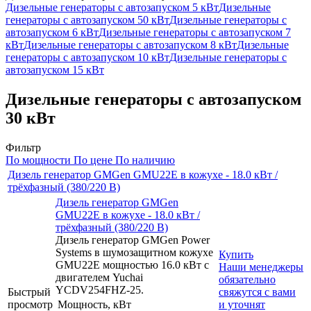
Дизельные генераторы с автозапуском 5 кВт
Дизельные
генераторы с автозапуском 50 кВт
Дизельные генераторы с
автозапуском 6 кВт
Дизельные генераторы с автозапуском 7
кВт
Дизельные генераторы с автозапуском 8 кВт
Дизельные
генераторы с автозапуском 10 кВт
Дизельные генераторы с
автозапуском 15 кВт
Дизельные генераторы с автозапуском
30 кВт
Фильтр
По мощности
По цене
По наличию
Дизель генератор GMGen GMU22E в кожухе - 18.0 кВт /
трёхфазный (380/220 В)
Дизель генератор GMGen
GMU22E в кожухе - 18.0 кВт /
трёхфазный (380/220 В)
Дизель генератор GMGen Power
Systems в шумозащитном кожухе
Купить
GMU22E мощностью 16.0 кВт с
Наши менеджеры
двигателем Yuchai
обязательно
YCDV254FHZ-25.
Быстрый
свяжутся с вами
просмотр
Мощность, кВт
и уточнят