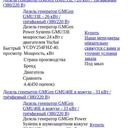
(380/220 В)
Дизель генератор GMGen
GMU33E - 26 кВт /
трёхфазный (380/220 В)
Дизель генератор GMGen
Power Systems GMU33E
Купить
мощностью 24 кВт с
Наши менеджеры
двигателем Yuchai
обязательно
YCDV254FHZ-40.
Быстрый
свяжутся с вами и
просмотр
Мощность, кВт
уточнят условия
заказа
Страна производства
Под заказ
Бренд
Двигатель
Сравнить
4.4
(450 оценок)
Дизель генератор GMGen GMU40E в кожухе - 33 кВт /
трёхфазный (380/220 В)
Дизель генератор GMGen
GMU40E в кожухе - 33 кВт /
трёхфазный (380/220 В)
Дизель генератор GMGen Power
Systems в шумозащитном кожухе
Купить