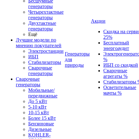
Бесшумные
генераторы
Четырехтактные
генераторы
Акции
Двухтактные
генераторы
Скидка на серви
Ещё
25%
Лучшие модели по
Бесплатный
мнению покупателей
энергоаудит
Электростанции
Генераторы
Электрогенерат
ИБП
для
%
Стабилизаторы
природы
ИБП со скидкой
Сварочные
Сварочные
генераторы
агрегаты %
Сварочные
Стабилизаторы 
генераторы
Осветительные
Мобильные/
мачты %
передвижные
До 5 кВт
5-10 кВт
10-15 кВт
Более 15 кВт
Бензиновые
Дизельные
KOHLER-