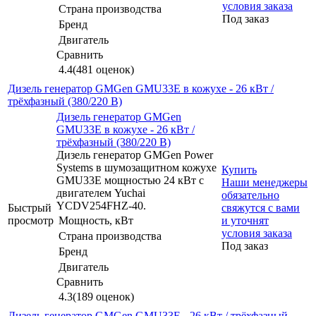
условия заказа
Страна производства
Под заказ
Бренд
Двигатель
Сравнить
4.4
(481 оценок)
Дизель генератор GMGen GMU33E в кожухе - 26 кВт /
трёхфазный (380/220 В)
Дизель генератор GMGen
GMU33E в кожухе - 26 кВт /
трёхфазный (380/220 В)
Дизель генератор GMGen Power
Systems в шумозащитном кожухе
Купить
GMU33E мощностью 24 кВт с
Наши менеджеры
двигателем Yuchai
обязательно
YCDV254FHZ-40.
Быстрый
свяжутся с вами
просмотр
Мощность, кВт
и уточнят
условия заказа
Страна производства
Под заказ
Бренд
Двигатель
Сравнить
4.3
(189 оценок)
Дизель генератор GMGen GMU33E - 26 кВт / трёхфазный