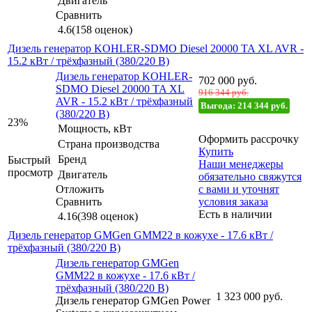
Двигатель
Сравнить
4.6
(158 оценок)
Дизель генератор KOHLER-SDMO Diesel 20000 TA XL AVR -
15.2 кВт / трёхфазный (380/220 В)
Дизель генератор KOHLER-
702 000
руб.
SDMO Diesel 20000 TA XL
916 344 руб.
AVR - 15.2 кВт / трёхфазный
Выгода: 214 344 руб.
(380/220 В)
23%
Мощность, кВт
Оформить рассрочку
Страна производства
Купить
Бренд
Быстрый
Наши менеджеры
просмотр
Двигатель
обязательно свяжутся
Отложить
с вами и уточнят
Сравнить
условия заказа
Есть в наличии
4.16
(398 оценок)
Дизель генератор GMGen GMM22 в кожухе - 17.6 кВт /
трёхфазный (380/220 В)
Дизель генератор GMGen
GMM22 в кожухе - 17.6 кВт /
трёхфазный (380/220 В)
1 323 000
руб.
Дизель генератор GMGen Power