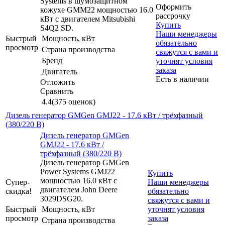
Systems в шумозащитном
Оформить
кожухе GMM22 мощностью 16.0
рассрочку
кВт с двигателем Mitsubishi
Купить
S4Q2 SD.
Наши менеджеры
Быстрый
Мощность, кВт
обязательно
просмотр
Страна производства
свяжутся с вами и
Бренд
уточнят условия
заказа
Двигатель
Есть в наличии
Отложить
Сравнить
4.4
(375 оценок)
Дизель генератор GMGen GMJ22 - 17.6 кВт / трёхфазный
(380/220 В)
Дизель генератор GMGen
GMJ22 - 17.6 кВт /
трёхфазный (380/220 В)
Дизель генератор GMGen
Power Systems GMJ22
Купить
мощностью 16.0 кВт с
Супер-
Наши менеджеры
двигателем John Deere
скидка!
обязательно
3029DSG20.
свяжутся с вами и
Быстрый
Мощность, кВт
уточнят условия
просмотр
заказа
Страна производства