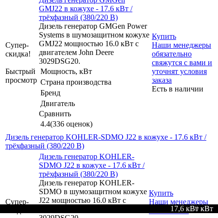
GMJ22 в кожухе - 17.6 кВт /
трёхфазный (380/220 В)
Дизель генератор GMGen Power
Systems в шумозащитном кожухе
Купить
GMJ22 мощностью 16.0 кВт с
Супер-
Наши менеджеры
двигателем John Deere
скидка!
обязательно
3029DSG20.
свяжутся с вами и
Быстрый
Мощность, кВт
уточнят условия
просмотр
заказа
Страна производства
Есть в наличии
Бренд
Двигатель
Сравнить
4.4
(336 оценок)
Дизель генератор KOHLER-SDMO J22 в кожухе - 17.6 кВт /
трёхфазный (380/220 В)
Дизель генератор KOHLER-
SDMO J22 в кожухе - 17.6 кВт /
трёхфазный (380/220 В)
Дизель генератор KOHLER-
SDMO в шумозащитном кожухе
Купить
J22 мощностью 16.0 кВт с
Супер-
Наши менеджеры
17,6 кВт кВт
10.4 кВт
12.8 кВт
10.4 кВт
10.4 кВт
13.0 кВт
10.3 кВт
10.4 кВт
17.6 кВт
10.4 кВт
10,4 кВт
17.6 кВт
10.3 кВт
13.0 кВт
12.8 кВт
16.0 кВт
11.0 кВт
158 кВт
176 кВт
484 кВт
104 кВт
120 кВт
9.2 кВт
9.2 кВт
9.2 кВт
5.8 кВт
5.8 кВт
9.2 кВт
5.8 кВт
5.8 кВт
8.8 кВт
9.2 кВт
5.0 кВт
5.8 кВт
9.2 кВт
53 кВт
53 кВт
70 кВт
26 кВт
70 кВт
70 кВт
53 кВт
26 кВт
35 кВт
21 кВт
26 кВт
35 кВт
53 кВт
53 кВт
21 кВт
26 кВт
35 кВт
26 кВт
21 кВт
70 кВт
9 кВт
6 кВт
5 кВт
кВт
двигателем John Deere
скидка!
обязательно
3029DSG20.