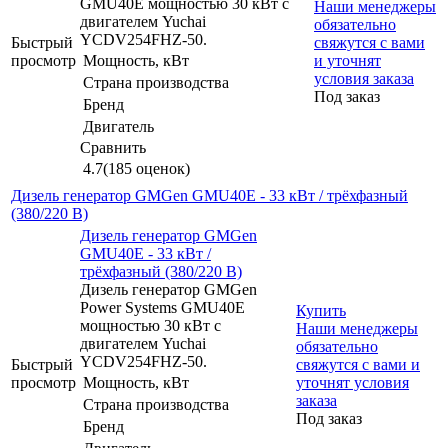
GMU40E мощностью 30 кВт с
Наши менеджеры
двигателем Yuchai
обязательно
YCDV254FHZ-50.
Быстрый
свяжутся с вами
просмотр
Мощность, кВт
и уточнят
условия заказа
Страна производства
Под заказ
Бренд
Двигатель
Сравнить
4.7
(185 оценок)
Дизель генератор GMGen GMU40E - 33 кВт / трёхфазный
(380/220 В)
Дизель генератор GMGen
GMU40E - 33 кВт /
трёхфазный (380/220 В)
Дизель генератор GMGen
Power Systems GMU40E
Купить
мощностью 30 кВт с
Наши менеджеры
двигателем Yuchai
обязательно
YCDV254FHZ-50.
Быстрый
свяжутся с вами и
просмотр
Мощность, кВт
уточнят условия
заказа
Страна производства
Под заказ
Бренд