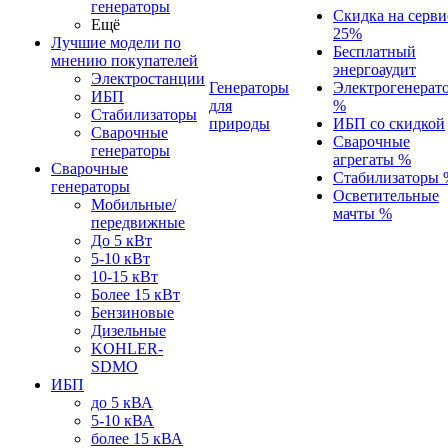
генераторы
Скидка на серви
Ещё
25%
Лучшие модели по
Бесплатный
мнению покупателей
энергоаудит
Электростанции
Генераторы
Электрогенерат
ИБП
для
%
Стабилизаторы
природы
ИБП со скидкой
Сварочные
Сварочные
генераторы
агрегаты %
Сварочные
Стабилизаторы 
генераторы
Осветительные
Мобильные/
мачты %
передвижные
До 5 кВт
5-10 кВт
10-15 кВт
Более 15 кВт
Бензиновые
Дизельные
KOHLER-
SDMO
ИБП
до 5 кВА
5-10 кВА
более 15 кВА