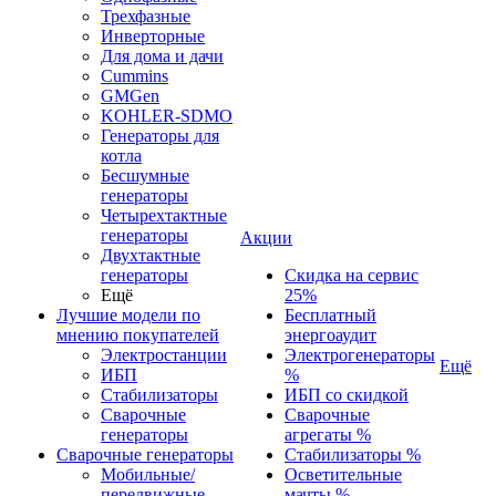
Трехфазные
Инверторные
Для дома и дачи
Cummins
GMGen
KOHLER-SDMO
Генераторы для
котла
Бесшумные
генераторы
Четырехтактные
генераторы
Акции
Двухтактные
генераторы
Скидка на сервис
Ещё
25%
Лучшие модели по
Бесплатный
мнению покупателей
энергоаудит
Электростанции
Электрогенераторы
Ещё
ИБП
%
Стабилизаторы
ИБП со скидкой
Сварочные
Сварочные
генераторы
агрегаты %
Сварочные генераторы
Стабилизаторы %
Мобильные/
Осветительные
передвижные
мачты %