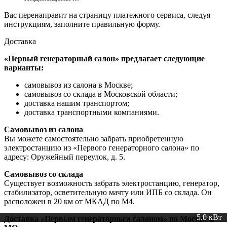
Вас перенаправит на страницу платежного сервиса, следуя
инструкциям, заполните правильную форму.
Доставка
«Первый генераторный салон»
предлагает следующие
варианты:
самовывоз из салона в Москве;
самовывоз со склада в Московской области;
доставка нашим транспортом;
доставка транспортными компаниями.
Самовывоз из салона
Вы можете самостоятельно забрать приобретенную
электростанцию
из «Первого генераторного салона»
по
адресу:
Оружейный переулок, д. 5.
Самовывоз со склада
Существует возможность забрать электростанцию, генератор,
стабилизатор,
осветительную мачту
или ИПБ
со склада.
Он
расположен
в 20 км
от МКАД по М4.
5.0 кВт
5 кВт
Доставка
«Первым генераторным салоном»
по Москве и