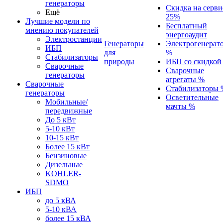
генераторы
Скидка на серви
Ещё
25%
Лучшие модели по
Бесплатный
мнению покупателей
энергоаудит
Электростанции
Генераторы
Электрогенерат
ИБП
для
%
Стабилизаторы
природы
ИБП со скидкой
Сварочные
Сварочные
генераторы
агрегаты %
Сварочные
Стабилизаторы 
генераторы
Осветительные
Мобильные/
мачты %
передвижные
До 5 кВт
5-10 кВт
10-15 кВт
Более 15 кВт
Бензиновые
Дизельные
KOHLER-
SDMO
ИБП
до 5 кВА
5-10 кВА
более 15 кВА