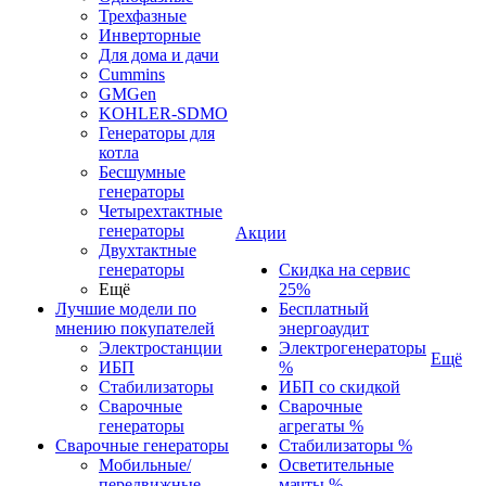
Трехфазные
Инверторные
Для дома и дачи
Cummins
GMGen
KOHLER-SDMO
Генераторы для
котла
Бесшумные
генераторы
Четырехтактные
генераторы
Акции
Двухтактные
генераторы
Скидка на сервис
Ещё
25%
Лучшие модели по
Бесплатный
мнению покупателей
энергоаудит
Электростанции
Электрогенераторы
Ещё
ИБП
%
Стабилизаторы
ИБП со скидкой
Сварочные
Сварочные
генераторы
агрегаты %
Сварочные генераторы
Стабилизаторы %
Мобильные/
Осветительные
передвижные
мачты %