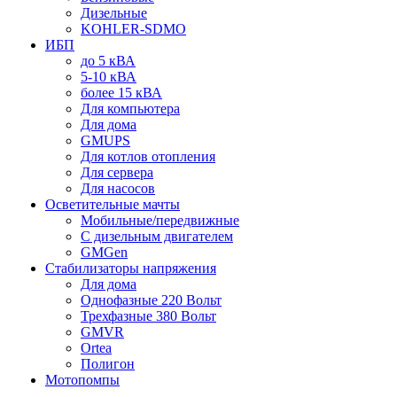
Дизельные
KOHLER-SDMO
ИБП
до 5 кВА
5-10 кВА
более 15 кВА
Для компьютера
Для дома
GMUPS
Для котлов отопления
Для сервера
Для насосов
Осветительные мачты
Мобильные/передвижные
С дизельным двигателем
GMGen
Стабилизаторы напряжения
Для дома
Однофазные 220 Вольт
Трехфазные 380 Вольт
GMVR
Ortea
Полигон
Мотопомпы