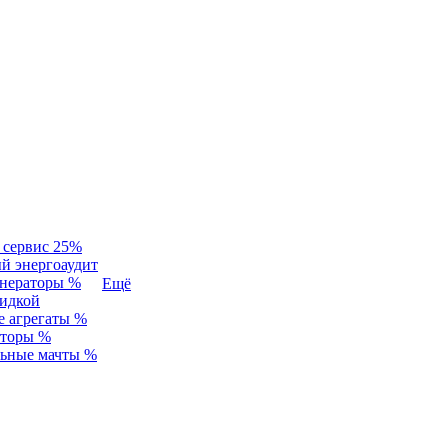
 сервис 25%
й энергоаудит
енераторы %
Ещё
идкой
 агрегаты %
аторы %
льные мачты %