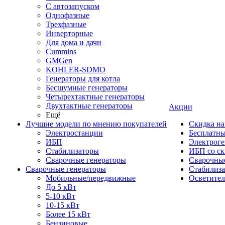
С автозапуском
Однофазные
Трехфазные
Инверторные
Для дома и дачи
Cummins
GMGen
KOHLER-SDMO
Генераторы для котла
Бесшумные генераторы
Четырехтактные генераторы
Двухтактные генераторы
Акции
Ещё
Лучшие модели по мнению покупателей
Скидка на
Электростанции
Бесплатны
ИБП
Электрог
Стабилизаторы
ИБП со ск
Сварочные генераторы
Сварочные
Сварочные генераторы
Стабилиз
Мобильные/передвижные
Осветите
До 5 кВт
5-10 кВт
10-15 кВт
Более 15 кВт
Бензиновые