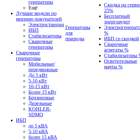
генераторы
Скидка на серви
Ещё
25%
Лучшие модели по
Бесплатный
мнению покупателей
энергоаудит
Электростанции
Генераторы
Электрогенерат
ИБП
для
%
Стабилизаторы
природы
ИБП со скидкой
Сварочные
Сварочные
генераторы
агрегаты %
Сварочные
Стабилизаторы 
генераторы
Осветительные
Мобильные/
мачты %
передвижные
До 5 кВт
5-10 кВт
10-15 кВт
Более 15 кВт
Бензиновые
Дизельные
KOHLER-
SDMO
ИБП
до 5 кВА
5-10 кВА
более 15 кВА