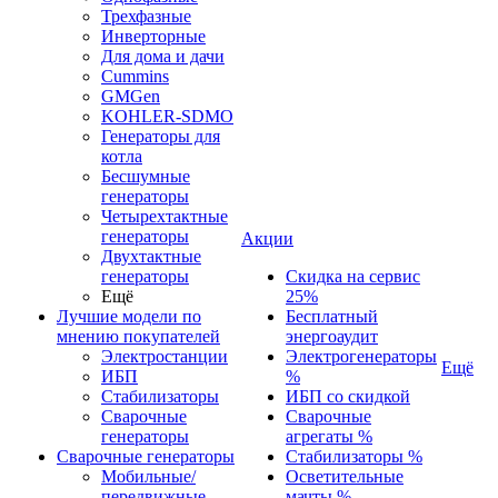
Трехфазные
Инверторные
Для дома и дачи
Cummins
GMGen
KOHLER-SDMO
Генераторы для
котла
Бесшумные
генераторы
Четырехтактные
генераторы
Акции
Двухтактные
генераторы
Скидка на сервис
Ещё
25%
Лучшие модели по
Бесплатный
мнению покупателей
энергоаудит
Электростанции
Электрогенераторы
Ещё
ИБП
%
Стабилизаторы
ИБП со скидкой
Сварочные
Сварочные
генераторы
агрегаты %
Сварочные генераторы
Стабилизаторы %
Мобильные/
Осветительные
передвижные
мачты %