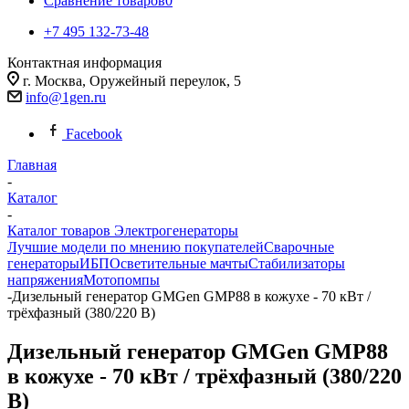
Сравнение товаров
0
+7 495 132-73-48
Контактная информация
г. Москва, Оружейный переулок, 5
info@1gen.ru
Facebook
Главная
-
Каталог
-
Каталог товаров Электрогенераторы
Лучшие модели по мнению покупателей
Сварочные
генераторы
ИБП
Осветительные мачты
Стабилизаторы
напряжения
Мотопомпы
-
Дизельный генератор GMGen GMP88 в кожухе - 70 кВт /
трёхфазный (380/220 В)
Дизельный генератор GMGen GMP88
в кожухе - 70 кВт / трёхфазный (380/220
В)