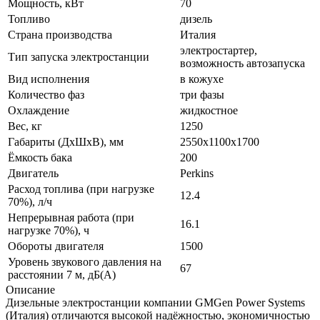
Мощность, кВт
70
Топливо
дизель
Страна производства
Италия
электростартер,
Тип запуска электростанции
возможность автозапуска
Вид исполнения
в кожухе
Количество фаз
три фазы
Охлаждение
жидкостное
Вес, кг
1250
Габариты (ДхШхВ), мм
2550x1100x1700
Ёмкость бака
200
Двигатель
Perkins
Расход топлива (при нагрузке
12.4
70%), л/ч
Непрерывная работа (при
16.1
нагрузке 70%), ч
Обороты двигателя
1500
Уровень звукового давления на
67
расстоянии 7 м, дБ(A)
Описание
Дизельные электростанции компании GMGen Power Systems
(Италия) отличаются высокой надёжностью, экономичностью