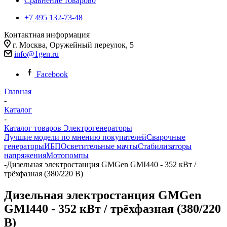
Сравнение товаров
0
+7 495 132-73-48
Контактная информация
г. Москва, Оружейный переулок, 5
info@1gen.ru
Facebook
Главная
-
Каталог
-
Каталог товаров Электрогенераторы
Лучшие модели по мнению покупателей
Сварочные
генераторы
ИБП
Осветительные мачты
Стабилизаторы
напряжения
Мотопомпы
-
Дизельная электростанция GMGen GMI440 - 352 кВт /
трёхфазная (380/220 В)
Дизельная электростанция GMGen
GMI440 - 352 кВт / трёхфазная (380/220
В)