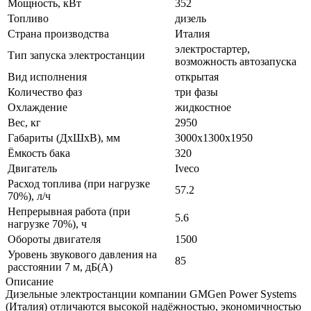
Мощность, кВт
352
Топливо
дизель
Страна производства
Италия
электростартер,
Тип запуска электростанции
возможность автозапуска
Вид исполнения
открытая
Количество фаз
три фазы
Охлаждение
жидкостное
Вес, кг
2950
Габариты (ДхШхВ), мм
3000x1300x1950
Ёмкость бака
320
Двигатель
Iveco
Расход топлива (при нагрузке
57.2
70%), л/ч
Непрерывная работа (при
5.6
нагрузке 70%), ч
Обороты двигателя
1500
Уровень звукового давления на
85
расстоянии 7 м, дБ(A)
Описание
Дизельные электростанции компании GMGen Power Systems
(Италия) отличаются высокой надёжностью, экономичностью