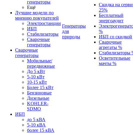
генераторы
Скидка на серви
Ещё
25%
Лучшие модели по
Бесплатный
мнению покупателей
энергоаудит
Электростанции
Генераторы
Электрогенерат
ИБП
для
%
Стабилизаторы
природы
ИБП со скидкой
Сварочные
Сварочные
генераторы
агрегаты %
Сварочные
Стабилизаторы 
генераторы
Осветительные
Мобильные/
мачты %
передвижные
До 5 кВт
5-10 кВт
10-15 кВт
Более 15 кВт
Бензиновые
Дизельные
KOHLER-
SDMO
ИБП
до 5 кВА
5-10 кВА
более 15 кВА