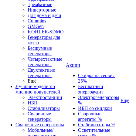
Трехфазные
Инверторные
Для дома и дачи
Cummins
GMGen
KOHLER-SDMO
Генераторы для
котла
Бесшумные
генераторы
Четырехтактные
генераторы
Акции
Двухтактные
генераторы
Скидка на сервис
Ещё
25%
Лучшие модели по
Бесплатный
мнению покупателей
энергоаудит
Электростанции
Электрогенераторы
Ещё
ИБП
%
Стабилизаторы
ИБП со скидкой
Сварочные
Сварочные
генераторы
агрегаты %
Сварочные генераторы
Стабилизаторы %
Мобильные/
Осветительные
передвижные
мачты %