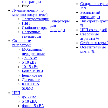
генераторы
Скидка на серви
Ещё
25%
Лучшие модели по
Бесплатный
мнению покупателей
энергоаудит
Электростанции
Генераторы
Электрогенерат
ИБП
для
%
Стабилизаторы
природы
ИБП со скидкой
Сварочные
Сварочные
генераторы
агрегаты %
Сварочные
Стабилизаторы 
генераторы
Осветительные
Мобильные/
мачты %
передвижные
До 5 кВт
5-10 кВт
10-15 кВт
Более 15 кВт
Бензиновые
Дизельные
KOHLER-
SDMO
ИБП
до 5 кВА
5-10 кВА
более 15 кВА