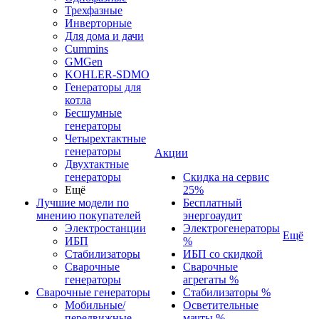
Трехфазные
Инверторные
Для дома и дачи
Cummins
GMGen
KOHLER-SDMO
Генераторы для
котла
Бесшумные
генераторы
Четырехтактные
генераторы
Акции
Двухтактные
генераторы
Скидка на сервис
Ещё
25%
Лучшие модели по
Бесплатный
мнению покупателей
энергоаудит
Электростанции
Электрогенераторы
Ещё
ИБП
%
Стабилизаторы
ИБП со скидкой
Сварочные
Сварочные
генераторы
агрегаты %
Сварочные генераторы
Стабилизаторы %
Мобильные/
Осветительные
передвижные
мачты %