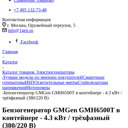
Сравнение товаров
0
+7 495 132-73-48
Контактная информация
г. Москва, Оружейный переулок, 5
info@1gen.ru
Facebook
Главная
-
Каталог
-
Каталог товаров Электрогенераторы
Лучшие модели по мнению покупателей
Сварочные
генераторы
ИБП
Осветительные мачты
Стабилизаторы
напряжения
Мотопомпы
-
Бензогенератор GMGen GMH6500T в контейнере - 4.3 кВт /
трёхфазный (380/220 В)
Бензогенератор GMGen GMH6500T в
контейнере - 4.3 кВт / трёхфазный
(380/220 В)