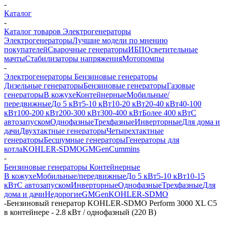
-
Каталог
-
Каталог товаров Электрогенераторы
Электрогенераторы
Лучшие модели по мнению
покупателей
Сварочные генераторы
ИБП
Осветительные
мачты
Стабилизаторы напряжения
Мотопомпы
-
Электрогенераторы Бензиновые генераторы
Дизельные генераторы
Бензиновые генераторы
Газовые
генераторы
В кожухе
Контейнерные
Мобильные/
передвижные
До 5 кВт
5-10 кВт
10-20 кВт
20-40 кВт
40-100
кВт
100-200 кВт
200-300 кВт
300-400 кВт
Более 400 кВт
С
автозапуском
Однофазные
Трехфазные
Инверторные
Для дома и
дачи
Двухтактные генераторы
Четырехтактные
генераторы
Бесшумные генераторы
Генераторы для
котла
KOHLER-SDMO
GMGen
Cummins
-
Бензиновые генераторы Контейнерные
В кожухе
Мобильные/передвижные
До 5 кВт
5-10 кВт
10-15
кВт
С автозапуском
Инверторные
Однофазные
Трехфазные
Для
дома и дачи
Недорогие
GMGen
KOHLER-SDMO
-
Бензиновый генератор KOHLER-SDMO Perform 3000 XL C5
в контейнере - 2.8 кВт / однофазный (220 В)