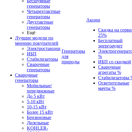
Бесшумные
генераторы
Четырехтактные
генераторы
Акции
Двухтактные
генераторы
Скидка на серви
Ещё
25%
Лучшие модели по
Бесплатный
мнению покупателей
энергоаудит
Электростанции
Генераторы
Электрогенерат
ИБП
для
%
Стабилизаторы
природы
ИБП со скидкой
Сварочные
Сварочные
генераторы
агрегаты %
Сварочные
Стабилизаторы 
генераторы
Осветительные
Мобильные/
мачты %
передвижные
До 5 кВт
5-10 кВт
10-15 кВт
Более 15 кВт
Бензиновые
Дизельные
KOHLER-