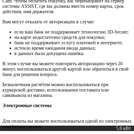
Card. Чтобы оплатить покупку, вас перенаправит на сервер
системы ASSIST, где вы должны ввести номер карты, срок
действия, имя держателя.
Вам могут отказать от авторизации в случае:
если ваш банк не поддерживает технологию 3D-Secure;
на карте недостаточно средств для покупки;
банк не поддерживает услугу платежей в интернете;
истекло время ожидания ввода данных;
в данных была допущена ошибка.
В этом случае вы можете повторить авторизацию через 20
минут, воспользоваться другой картой или обратиться в свой
банк для решения вопроса.
Безналичным расчётом можно воспользоваться при
курьерской доставке, использовании постамата или
самовывоза из магазина.
Электронные системы
Для оплаты вы можете воспользоваться одной из электронных
платёжных систем:
5.0 кВт
5 кВт