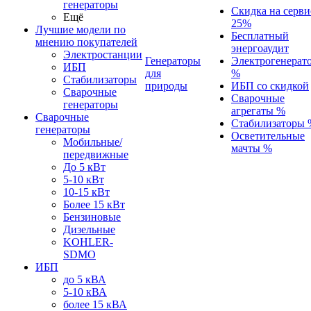
генераторы
Скидка на серви
Ещё
25%
Лучшие модели по
Бесплатный
мнению покупателей
энергоаудит
Электростанции
Генераторы
Электрогенерат
ИБП
для
%
Стабилизаторы
природы
ИБП со скидкой
Сварочные
Сварочные
генераторы
агрегаты %
Сварочные
Стабилизаторы 
генераторы
Осветительные
Мобильные/
мачты %
передвижные
До 5 кВт
5-10 кВт
10-15 кВт
Более 15 кВт
Бензиновые
Дизельные
KOHLER-
SDMO
ИБП
до 5 кВА
5-10 кВА
более 15 кВА