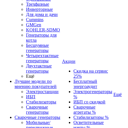
Трехфазные
Инверторные
Для дома и дачи
Cummins
GMGen
KOHLER-SDMO
Генераторы для
котла
Бесшумные
генераторы
Четырехтактные
генераторы
Акции
Двухтактные
генераторы
Скидка на сервис
Ещё
25%
Лучшие модели по
Бесплатный
мнению покупателей
энергоаудит
Электростанции
Электрогенераторы
Ещё
ИБП
%
Стабилизаторы
ИБП со скидкой
Сварочные
Сварочные
генераторы
агрегаты %
Сварочные генераторы
Стабилизаторы %
Мобильные/
Осветительные
передвижные
мачты %