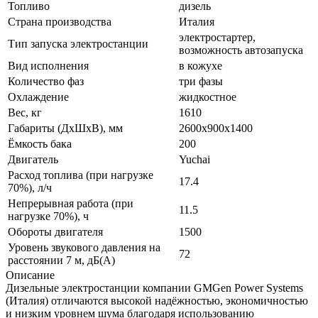
Топливо
дизель
Страна производства
Италия
электростартер,
Тип запуска электростанции
возможность автозапуска
Вид исполнения
в кожухе
Количество фаз
три фазы
Охлаждение
жидкостное
Вес, кг
1610
Габариты (ДхШхВ), мм
2600x900x1400
Ёмкость бака
200
Двигатель
Yuchai
Расход топлива (при нагрузке
17.4
70%), л/ч
Непрерывная работа (при
11.5
нагрузке 70%), ч
Обороты двигателя
1500
Уровень звукового давления на
72
расстоянии 7 м, дБ(A)
Описание
Дизельные электростанции компании GMGen Power Systems
(Италия) отличаются высокой надёжностью, экономичностью
и низким уровнем шума благодаря использованию