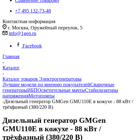
Сравнение товаров
0
+7 495 132-73-48
Контактная информация
г. Москва, Оружейный переулок, 5
info@1gen.ru
Facebook
Главная
-
Каталог
-
Каталог товаров Электрогенераторы
Лучшие модели по мнению покупателей
Сварочные
генераторы
ИБП
Осветительные мачты
Стабилизаторы
напряжения
Мотопомпы
-
Дизельный генератор GMGen GMU110E в кожухе - 88 кВт /
трёхфазный (380/220 В)
Дизельный генератор GMGen
GMU110E в кожухе - 88 кВт /
трёхфазный (380/220 В)